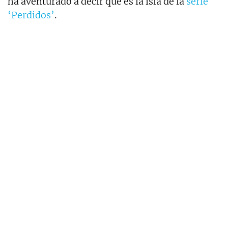
ha aventurado a decir que es la isla de la
serie
‘Perdidos’
.