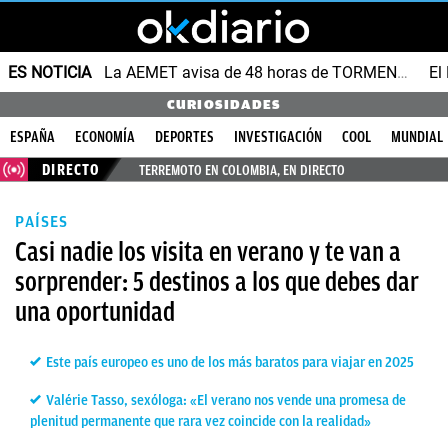
ES NOTICIA
La AEMET avisa de 48 horas de TORMENTAS y GRANIZO
CURIOSIDADES
ESPAÑA
ECONOMÍA
DEPORTES
INVESTIGACIÓN
COOL
MUNDIAL
DIRECTO
TERREMOTO EN COLOMBIA, EN DIRECTO
PAÍSES
Casi nadie los visita en verano y te van a
sorprender: 5 destinos a los que debes dar
una oportunidad
Este país europeo es uno de los más baratos para viajar en 2025
Valérie Tasso, sexóloga: «El verano nos vende una promesa de
plenitud permanente que rara vez coincide con la realidad»