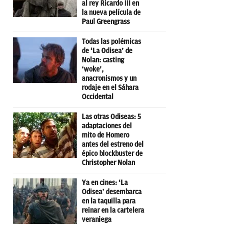
al rey Ricardo III en
la nueva película de
Paul Greengrass
Todas las polémicas
de ‘La Odisea’ de
Nolan: casting
‘woke’,
anacronismos y un
rodaje en el Sáhara
Occidental
Las otras Odiseas: 5
adaptaciones del
mito de Homero
antes del estreno del
épico blockbuster de
Christopher Nolan
Ya en cines: ‘La
Odisea’ desembarca
en la taquilla para
reinar en la cartelera
veraniega