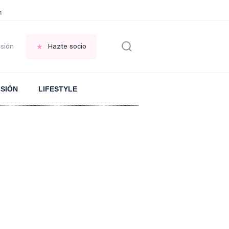
en las VENTANAS
REFLEXIÓN Octavio Paz
REFLEXIÓN Antonio Escohotado
esión
Hazte socio
ISIÓN
LIFESTYLE