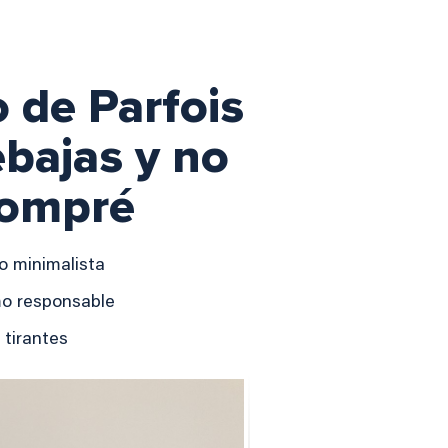
o de Parfois
ebajas y no
compré
o minimalista
mo responsable
 tirantes