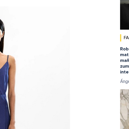
F
Robe
matu
mañ
zum
inte
Ánge