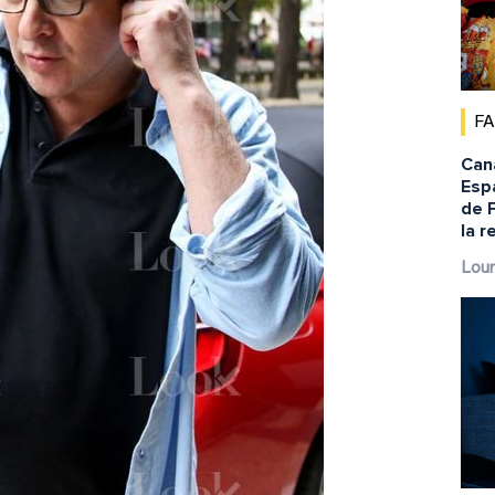
F
Cana
Espa
de 
la r
Lour