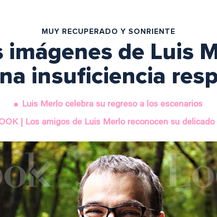
MUY RECUPERADO Y SONRIENTE
 imágenes de Luis M
una insuficiencia resp
Luis Merlo celebra su regreso a los escenarios
OK | Los amigos de Luis Merlo reconocen su delicado 