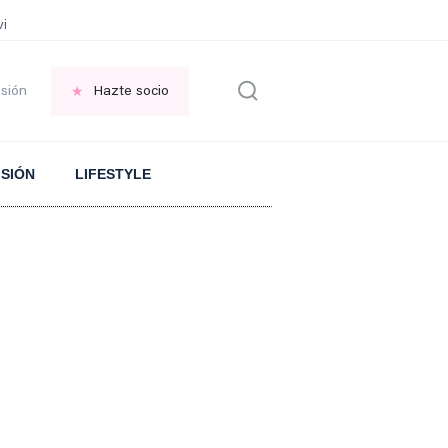
vir GRATIS en una ISLA en GRECIA
Psicología personas que JUSTIFICAN t
esión
Hazte socio
ISIÓN
LIFESTYLE