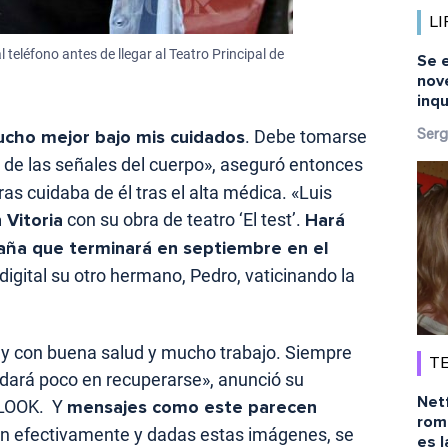
LI
l teléfono antes de llegar al Teatro Principal de
Se 
nov
inq
cho mejor bajo mis cuidados
. Debe tomarse
Serg
 de las señales del cuerpo», aseguró entonces
s cuidaba de él tras el alta médica. «Luis
 Vitoria
con su obra de teatro ‘El test’.
Hará
aña que terminará en septiembre en el
 digital su otro hermano, Pedro, vaticinando la
y con buena salud y mucho trabajo. Siempre
TE
rdará poco en recuperarse», anunció su
Netf
LOOK. Y
mensajes como este parecen
rom
en efectivamente y dadas estas imágenes, se
es l