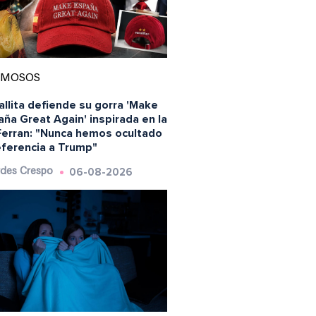
AMOSOS
llita defiende su gorra 'Make
ña Great Again' inspirada en la
Ferran: "Nunca hemos ocultado
eferencia a Trump"
06-08-2026
des Crespo