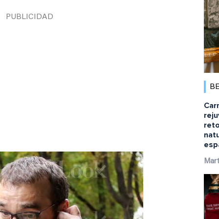
B
Car
rej
ret
natu
esp
Mart