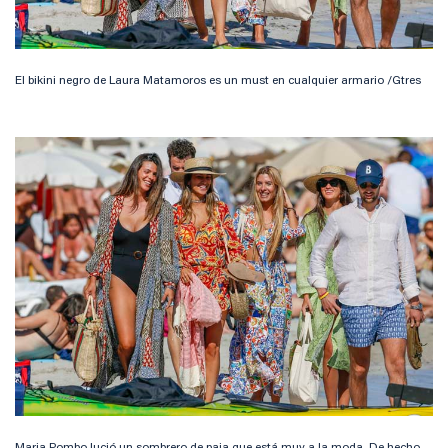
El bikini negro de Laura Matamoros es un must en cualquier armario /Gtres
Maria Pombo lució un sombrero de paja que está muy a la moda. De hecho,