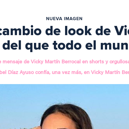
NUEVA IMAGEN
 cambio de look de V
 del que todo el mu
 mensaje de Vicky Martín Berrocal en shorts y orgullosa
bel Díaz Ayuso confía, una vez más, en Vicky Martín Be