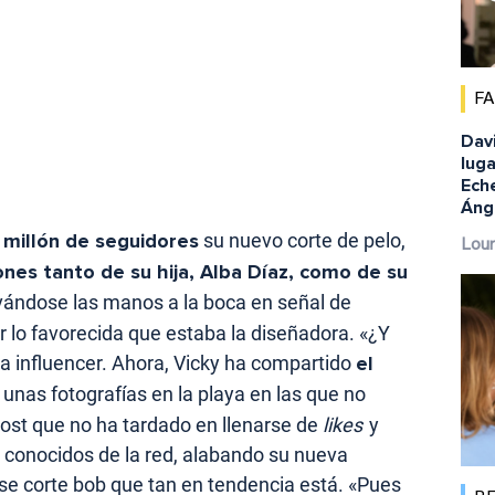
F
Dav
luga
Eche
Ánge
 millón de seguidores
su nuevo corte de pelo,
Lour
ones tanto de su hija, Alba Díaz, como de su
vándose las manos a la boca en señal de
 lo favorecida que estaba la diseñadora. «¿Y
 la influencer. Ahora, Vicky ha compartido
el
unas fotografías en la playa en las que no
post que no ha tardado en llenarse de
likes
y
 conocidos de la red, alabando su nueva
ese corte bob que tan en tendencia está. «Pues