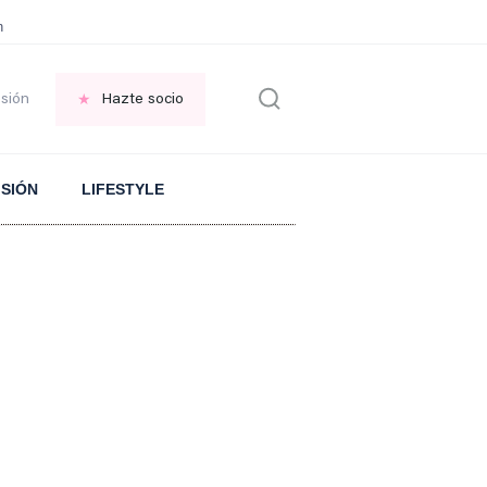
en las VENTANAS
REFLEXIÓN Octavio Paz
REFLEXIÓN Antonio Escohotado
esión
Hazte socio
ISIÓN
LIFESTYLE