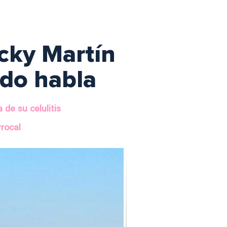
icky Martín
ndo habla
 de su celulitis
rrocal