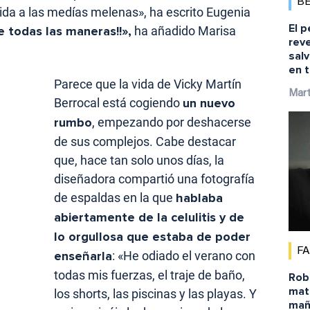
B
ida a las medías melenas», ha escrito Eugenia
El p
e todas las maneras!!»,
ha añadido Marisa
reve
salv
en t
Parece que la vida de Vicky Martín
Mart
Berrocal está cogiendo
un nuevo
rumbo
, empezando por deshacerse
de sus complejos. Cabe destacar
que, hace tan solo unos días, la
diseñadora compartió una fotografía
de espaldas en la que
hablaba
abiertamente de la celulitis y de
lo orgullosa que estaba de poder
F
enseñarla
: «He odiado el verano con
todas mis fuerzas, el traje de baño,
Robe
matu
los shorts, las piscinas y las playas. Y
mañ