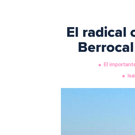
El radical
Berrocal
El importante
Isa