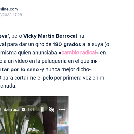
nline.com
/2023 17:28
eva’
, pero
Vicky Martín Berrocal
ha
al para dar un giro de
180 grados
a la suya (o
a misma quien anunciaba
«
cambio radical
»
en
o a un vídeo en la peluquería en el que
se
rtar por lo sano
-y nunca mejor dicho-.
50 para cortarme el pelo por primera vez en mi
ionada.