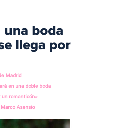
, una boda
se llega por
 de Madrid
nará en una doble boda
y un romanticón»
ta Marco Asensio