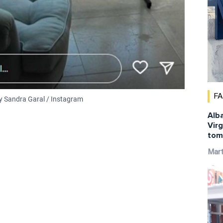
F
y Sandra Garal / Instagram
Alba
Virg
tom
Mar