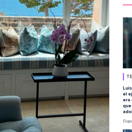
TE
Luis
el e
era 
que
ado
Fran