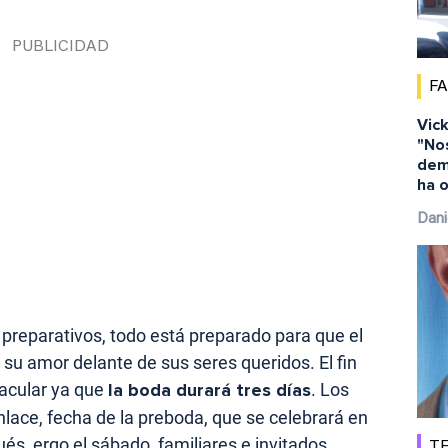
F
Vick
"No
dem
ha o
Dani
reparativos, todo está preparado para que el
 su amor delante de sus seres queridos. El fin
acular ya que
la boda durará tres días
. Los
enlace, fecha de la preboda, que se celebrará en
pués, ergo el sábado, familiares e invitados
TE