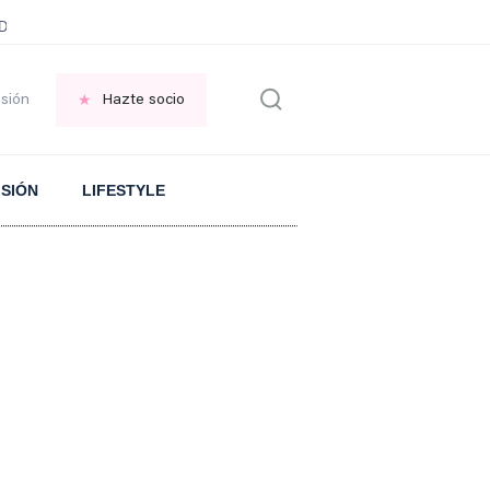
ani García
Infancia AMANCIO ORTEGA
FRASES que decimos en los BAR
esión
Hazte socio
ISIÓN
LIFESTYLE