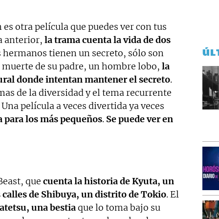
 es otra película que puedes ver con tus
a anterior,
la trama cuenta la vida de dos
ÚL
s hermanos tienen un secreto, sólo son
 muerte de su padre, un hombre lobo,
la
ural donde intentan mantener el secreto
.
mas de la diversidad y el tema recurrente
 Una película a veces divertida ya veces
a para los más pequeños
.
Se puede ver en
Beast, que
cuenta la historia de Kyuta, un
 calles de Shibuya, un distrito de Tokio
. El
tetsu, una bestia
que lo toma bajo su