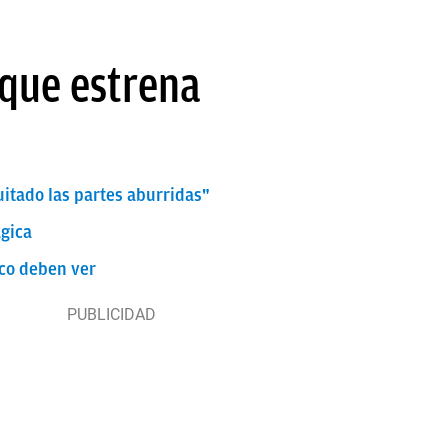
e que estrena
quitado las partes aburridas"
ágica
ico deben ver