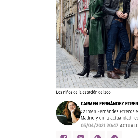
Los niños de la estación del zoo
CARMEN FERNÁNDEZ ETRE
Carmen Fernández Etreros es
Madrid y en la actualidad re
periodista ha colaborado co
05/04/2021 20:47
ACTUAL
Informativos Telecinco o la
editorial como redactora, co