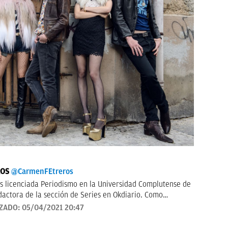
ROS
@CarmenFEtreros
 licenciada Periodismo en la Universidad Complutense de
dactora de la sección de Series en Okdiario. Como
n numerosos medios de comunicación como el diario ABC,
IZADO:
05/04/2021 20:47
 Gaceta Complutense. Ha trabajado también en el sector
rrectora y editora. Autora de las novelas gráficas de la