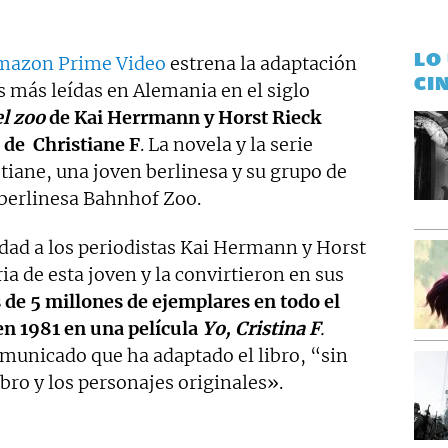
scritor en Madrid' y 'Emilia, de la oscuridad a la luz'.
LO
mazon Prime Video
estrena la adaptación
CI
as más leídas en Alemania en el siglo
el zoo
de Kai Herrmann y Horst Rieck
 de Christiane F
. La novela y la serie
tiane, una joven berlinesa y su grupo de
 berlinesa Bahnhof Zoo.
idad a los periodistas Kai Hermann y Horst
ia de esta joven y la convirtieron en sus
 de 5 millones de ejemplares en todo el
en 1981 en una película
Yo, Cristina F
.
unicado que ha adaptado el libro, “sin
libro y los personajes originales».