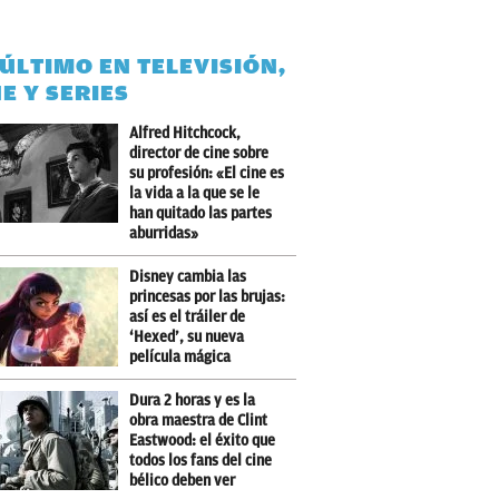
 ÚLTIMO EN TELEVISIÓN,
NE Y SERIES
Alfred Hitchcock,
director de cine sobre
su profesión: «El cine es
la vida a la que se le
han quitado las partes
aburridas»
Disney cambia las
princesas por las brujas:
así es el tráiler de
‘Hexed’, su nueva
película mágica
Dura 2 horas y es la
obra maestra de Clint
Eastwood: el éxito que
todos los fans del cine
bélico deben ver