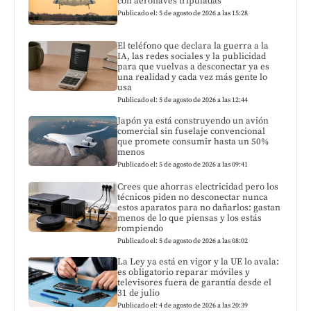
con aeronaves tripuladas
Publicado el: 5 de agosto de 2026 a las 15:28
El teléfono que declara la guerra a la
IA, las redes sociales y la publicidad
para que vuelvas a desconectar ya es
una realidad y cada vez más gente lo
usa
Publicado el: 5 de agosto de 2026 a las 12:44
Japón ya está construyendo un avión
comercial sin fuselaje convencional
que promete consumir hasta un 50%
menos
Publicado el: 5 de agosto de 2026 a las 09:41
Crees que ahorras electricidad pero los
técnicos piden no desconectar nunca
estos aparatos para no dañarlos: gastan
menos de lo que piensas y los estás
rompiendo
Publicado el: 5 de agosto de 2026 a las 08:02
La Ley ya está en vigor y la UE lo avala:
es obligatorio reparar móviles y
televisores fuera de garantía desde el
31 de julio
Publicado el: 4 de agosto de 2026 a las 20:39