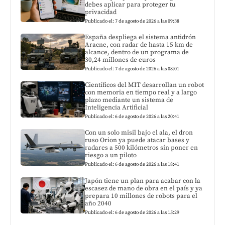
debes aplicar para proteger tu
privacidad
Publicado el: 7 de agosto de 2026 a las 09:38
España despliega el sistema antidrón
Aracne, con radar de hasta 15 km de
alcance, dentro de un programa de
30,24 millones de euros
Publicado el: 7 de agosto de 2026 a las 08:01
Científicos del MIT desarrollan un robot
con memoria en tiempo real y a largo
plazo mediante un sistema de
Inteligencia Artificial
Publicado el: 6 de agosto de 2026 a las 20:41
Con un solo misil bajo el ala, el dron
ruso Orion ya puede atacar bases y
radares a 500 kilómetros sin poner en
riesgo a un piloto
Publicado el: 6 de agosto de 2026 a las 18:41
Japón tiene un plan para acabar con la
escasez de mano de obra en el país y ya
prepara 10 millones de robots para el
año 2040
Publicado el: 6 de agosto de 2026 a las 15:29