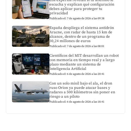
escucha y explican qué configuración
debes aplicar para proteger tu
privacidad
Publicado el: 7 de agosto de 2026 a las 09:38
España despliega el sistema antidrón
Aracne, con radar de hasta 15 km de
alcance, dentro de un programa de
30,24 millones de euros
Publicado el: 7 de agosto de 2026 a las 08:01
Científicos del MIT desarrollan un robot
con memoria en tiempo real y a largo
plazo mediante un sistema de
Inteligencia Artificial
Publicado el: 6 de agosto de 2026 a las 20:41
Con un solo misil bajo el ala, el dron
ruso Orion ya puede atacar bases y
radares a 500 kilómetros sin poner en
riesgo a un piloto
Publicado el: 6 de agosto de 2026 a las 18:41