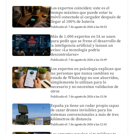
Los expertos coinciden: este es el
tiempo máximo que puede estar tu
móvil conectado al cargador después de
llegar al 100% de batería
Publicado el: 7 de agosto de 2026 a las 20:53
Más de 1.000 expertos en IA se unen
para pedir que se frene el desarrollo de
la inteligencia artificial y lanzan un
aviso: «La tecnología podría
descontrolarse»
Publicado el: 7 de agosto de 2026 a las 18:49
Los expertos en psicología explican que
las personas que nunca cambian su
estado de WhatsApp no son aburridos,
simplemente lo utilizan para lo
necesario y no necesitan validacion de
otros
Publicado el: 7 de agosto de 2026 a las 15:36
España ya tiene un radar propio capaz
de cazar drones invisibles para los
sistemas convencionales a más de tres
kilómetros de distancia
Publicado el: 7 de agosto de 2026 a las 12:42
Los expertos revelan si tu teléfono te