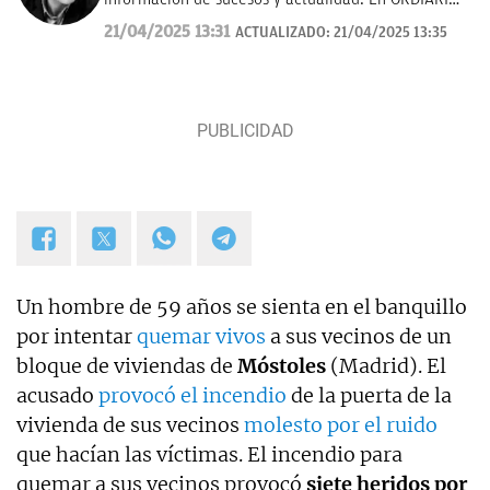
desde el año 2018. Fui redactor del Diario de Las
21/04/2025 13:31
ACTUALIZADO:
21/04/2025 13:35
Palmas, pasé por los Informativos de Telecinco, me
ocupé de sucesos en Telemadrid hasta el 2006, fui
prescriptor en plató de sucesos y actualidad para
Las Mañanas de Cuatro y el Programa de Ana Rosa
hasta el año 2019 y desde entonces colaboro con
TVE. Desde hace dos años, también me puedes
escuchar en el programa Por Fin de Onda Cero en
la sección "De buenos y malos". Coautor de los
libros "Los reyes latinos", "Red de mentiras" y "Tras
el muro".
Un hombre de 59 años se sienta en el banquillo
por intentar
quemar vivos
a sus vecinos de un
bloque de viviendas de
Móstoles
(Madrid). El
acusado
provocó el incendio
de la puerta de la
vivienda de sus vecinos
molesto por el ruido
que hacían las víctimas. El incendio para
quemar a sus vecinos provocó
siete heridos por