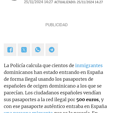
25/11/2024 14:27
ACTUALIZADO:
25/11/2024 14:27
Palmas, pasé por los Informativos de Telecinco, me
ocupé de sucesos en Telemadrid hasta el 2006, fui
prescriptor en plató de sucesos y actualidad para
Las Mañanas de Cuatro y el Programa de Ana Rosa
hasta el año 2019 y desde entonces colaboro con
TVE. Desde hace dos años, también me puedes
escuchar en el programa Por Fin de Onda Cero en
la sección "De buenos y malos". Coautor de los
libros "Los reyes latinos", "Red de mentiras" y "Tras
el muro".
La Policía calcula que cientos de
inmigrantes
dominicanos han estado entrando en España
de forma ilegal usando los pasaportes de
españoles de origen dominicano a los que se
parecían. Los ciudadanos españoles vendían
sus pasaportes a la red ilegal por
500 euros
, y
con ese pasaporte auténtico entraba en España