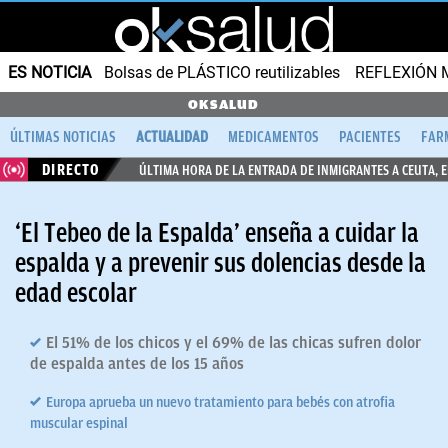
ES NOTICIA
Bolsas de PLÁSTICO reutilizables
REFLEXIÓN 
OKSALUD
ÚLTIMAS NOTICIAS
ACTUALIDAD
MEDICAMENTOS
PACIENTES
FAR
DIRECTO
ÚLTIMA HORA DE LA ENTRADA DE INMIGRANTES A CEUTA, 
‘El Tebeo de la Espalda’ enseña a cuidar la
espalda y a prevenir sus dolencias desde la
edad escolar
El 51% de los chicos y el 69% de las chicas sufren dolor
de espalda antes de los 15 años
Europa aprueba un nuevo tratamiento para bebés con atrofia
muscular espinal