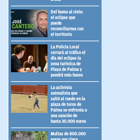
Del humo al cielo:
el eclipse que
puede
reconciliarnos con
el territorio
La Policía Local
cerrará al tráfico el
día del eclipse la
zona turística de
Playa de Palma y
pondrá más buses
La activista
animalista que
saltó al ruedo en la
plaza de toros de
Palma se enfrenta a
una sanción de
hasta 30.000 euros
Multas de 800.000
euros por cinco