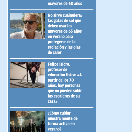
mayores de 60 años
No sirve cualquiera:
las gafas de sol que
deben usar los
mayores de 65 años
en verano para
protegerse de la
radiación y las olas
de calor
Felipe Isidro,
profesor de
educación física: «A
partir de los 70
años, hay personas
que no pueden subir
las escaleras de su
casa»
¿Cómo cuidar
nuestra mente de
forma activa en
verano?