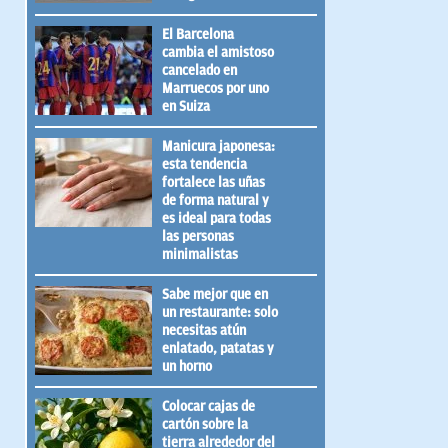
El Barcelona
cambia el amistoso
cancelado en
Marruecos por uno
en Suiza
Manicura japonesa:
esta tendencia
fortalece las uñas
de forma natural y
es ideal para todas
las personas
minimalistas
Sabe mejor que en
un restaurante: solo
necesitas atún
enlatado, patatas y
un horno
Colocar cajas de
cartón sobre la
tierra alrededor del