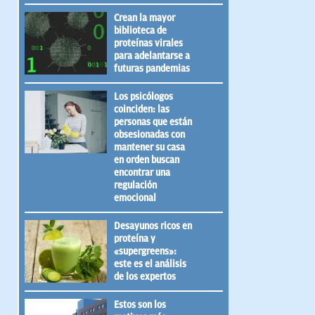
Crean la mayor
biblioteca de
proteínas virales
para adelantarse a
futuras pandemias
Los psicólogos
coinciden: las
personas que están
obsesionadas con
mantener su casa
en orden buscan
encontrar una
regulación
emocional
Desayunos ricos en
proteína y
«supergreens»:
este es el análisis
de los expertos
Estos son los