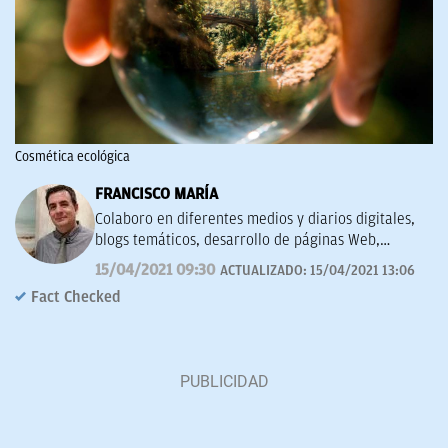
Cosmética ecológica
FRANCISCO MARÍA
Colaboro en diferentes medios y diarios digitales,
blogs temáticos, desarrollo de páginas Web,
redacción de guías y manuales didácticos, textos
15/04/2021 09:30
ACTUALIZADO:
15/04/2021 13:06
promocionales, campañas publicitarias y de
Fact Checked
marketing, artículos de opinión, relatos y guiones,
y proyectos empresariales de todo tipo que
requieran de textos con un contenido de calidad,
bien documentado y revisado, así como a la
curación y depuración de textos. Estoy en
permanente crecimiento personal y profesional, y
abierto a nuevas colaboraciones.