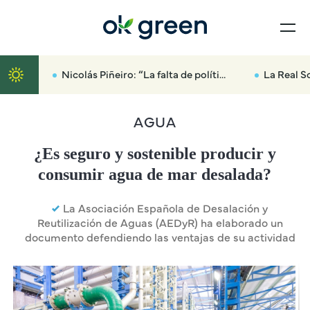
Nicolás Piñeiro: “La falta de políticas forestales ha sido la gasolina que ha arrasado media provincia”
La Real Sociedad Canina avisa:
AGUA
¿Es seguro y sostenible producir y
consumir agua de mar desalada?
La Asociación Española de Desalación y
Reutilización de Aguas (AEDyR) ha elaborado un
documento defendiendo las ventajas de su actividad