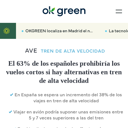
OKGREEN localiza en Madrid el nuevo radar que multará hasta con 3.000 euros a los coches más contaminantes
La tecnología de OPUS RSE mide l
AVE
TREN DE ALTA VELOCIDAD
El 63% de los españoles prohibiría los
vuelos cortos si hay alternativas en tren
de alta velocidad
En España se espera un incremento del 38% de los
viajes en tren de alta velocidad
Viajar en avión podría suponer unas emisiones entre
5 y 7 veces superiores a las del tren