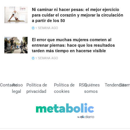
Ni caminar ni hacer pesas: el mejor ejercicio
para cuidar el corazón y mejorar la circulación
a partir de los 50
1 SEMANA AGO
El error que muchas mujeres cometen al
entrenar piernas: hace que los resultados
tarden más tiempo en hacerse visible
1 SEMANA AGO
Contacto
Aviso
Política de
Política de
RSS
Quiénes
Tendencias
Site
legal
privacidad
cookies
somos