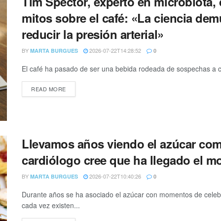
Tim Spector, experto en microbiota
mitos sobre el café: «La ciencia de
reducir la presión arterial»
BY
2026-07-22T14:28:52
MARTA BURGUES
0
El café ha pasado de ser una bebida rodeada de sospechas a co
READ MORE
Llevamos años viendo el azúcar com
cardiólogo cree que ha llegado el m
BY
2026-07-22T10:40:26
MARTA BURGUES
0
Durante años se ha asociado el azúcar con momentos de celebr
cada vez existen...