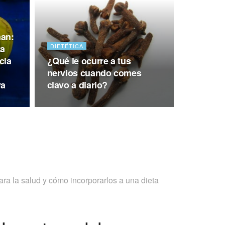
man:
DIETÉTICA
ta
cia
¿Qué le ocurre a tus
nervios cuando comes
va
clavo a diario?
ara la salud y cómo incorporarlos a una dieta