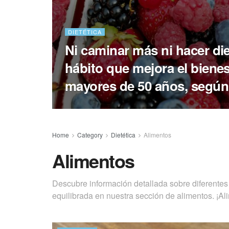
DIETÉTICA
Ni caminar más ni hacer diet
hábito que mejora el bienes
mayores de 50 años, según 
Home
Category
Dietética
Alimentos
Alimentos
Descubre información detallada sobre diferentes 
equilibrada en nuestra sección de alimentos. ¡Ali