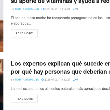
su aporte de vitaminas y ayuda a redu
BY
2026-07-20T14:26:31
MARTA BURGUES
0
El pan de masa madre ha recuperado protagonismo en los último
elaborados...
READ MORE
Los expertos explican qué sucede en
por qué hay personas que deberían e
BY
2026-07-20T14:12:27
MARTA BURGUES
0
La miel es uno de los alimentos naturales más apreciados desde 
READ MORE