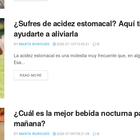
¿Sufres de acidez estomacal? Aquí 
ayudarte a aliviarla
BY
2026-07-10T10:45:21
MARTA BURGUES
0
La acidez estomacal es una molestia muy frecuente que, en al
Esa...
READ MORE
¿Cuál es la mejor bebida nocturna pa
mañana?
BY
2026-07-09T08:21:08
MARTA BURGUES
0