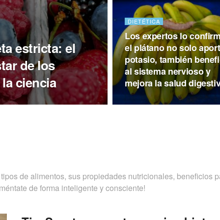
DIETÉTICA
Los expertos lo confir
a estricta: el
el plátano no solo apor
potasio, también benefi
tar de los
al sistema nervioso y
la ciencia
mejora la salud digesti
tipos de alimentos, sus propiedades nutricionales, beneficios p
méntate de forma inteligente y consciente!