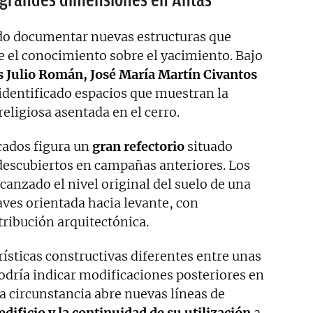
do documentar nuevas estructuras que
 el conocimiento sobre el yacimiento. Bajo
 Julio Román, José María Martín Civantos
 identificado espacios que muestran la
ligiosa asentada en el cerro.
cados figura un
gran refectorio
situado
 descubiertos en campañas anteriores. Los
anzado el nivel original del suelo de una
naves orientada hacia levante, con
tribución arquitectónica.
rísticas constructivas diferentes entre unas
podría indicar modificaciones posteriores en
ta circunstancia abre nuevas líneas de
edificio y la continuidad de su utilización
a