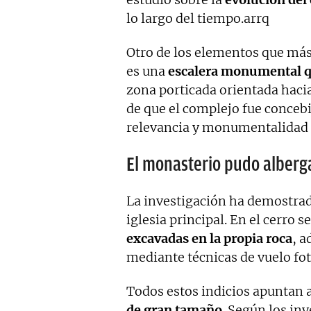
lo largo del tiempo.arrq
Otro de los elementos que más
es una
escalera monumental qu
zona porticada orientada hacia 
de que el complejo fue conceb
relevancia y monumentalidad d
El monasterio pudo alberga
La investigación ha demostrad
iglesia principal. En el cerro s
excavadas en la propia roca
, 
mediante técnicas de vuelo fo
Todos estos indicios apuntan 
de gran tamaño
. Según los in