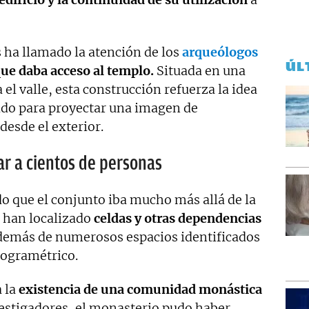
 ha llamado la atención de los
arqueólogos
ÚL
e daba acceso al templo.
Situada en una
el valle, esta construcción refuerza la idea
ido para proyectar una imagen de
esde el exterior.
r a cientos de personas
o que el conjunto iba mucho más allá de la
e han localizado
celdas y otras dependencias
además de numerosos espacios identificados
togramétrico.
a la
existencia de una comunidad monástica
vestigadores, el monasterio pudo haber