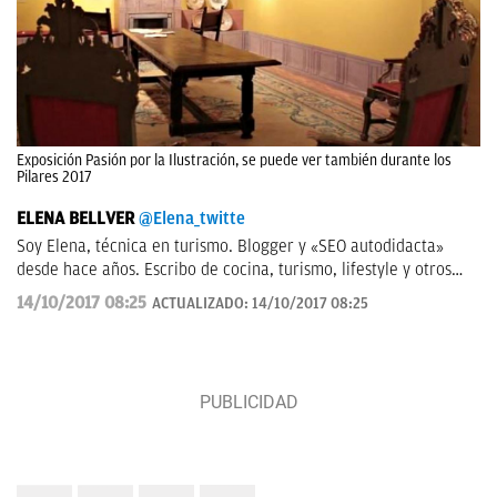
Exposición Pasión por la Ilustración, se puede ver también durante los
Pilares 2017
ELENA BELLVER
@Elena_twitte
Soy Elena, técnica en turismo. Blogger y «SEO autodidacta»
desde hace años. Escribo de cocina, turismo, lifestyle y otros
temas que me interesan. Desde OKDiario os mantendré al día
14/10/2017 08:25
ACTUALIZADO:
14/10/2017 08:25
sobre recetas, fiestas y temas ”Cómo hacer” búsquedas que
están entre las más populares de Internet.