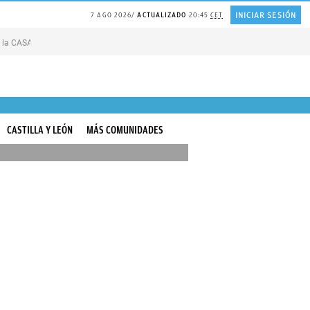
INICIAR SESIÓN
7 AGO 2026
ACTUALIZADO
20:45
CET
M
EZCLA para que la CASA siempre HUELA bien
Adquirir una VIVIENDA en solitario
PAGAR las RE
CASTILLA Y LEÓN
MÁS COMUNIDADES