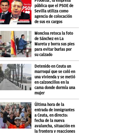
Prodetur, la empresa
pública que el PSOE de
Sevilla utiliza como
agencia de colocación
de sus ex cargos
Moncloa retoca la foto
de Sánchez en La
Mareta y borra sus pies
para evitar burlas por
su calzado
Detenido en Ceuta un
marroquí que se coló en
una vivienda y se metió
en calzoncillos en la
cama donde dormía una
mujer
Última hora de la
entrada de inmigrantes
a Ceuta, en directo:
fecha de la nueva
avalancha, situación en
la frontera y reacciones