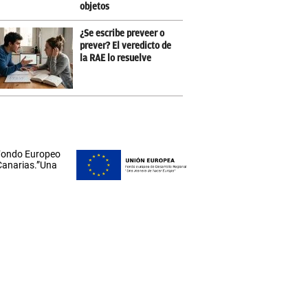
objetos
¿Se escribe preveer o
prever? El veredicto de
la RAE lo resuelve
 Fondo Europeo
 Canarias.”Una