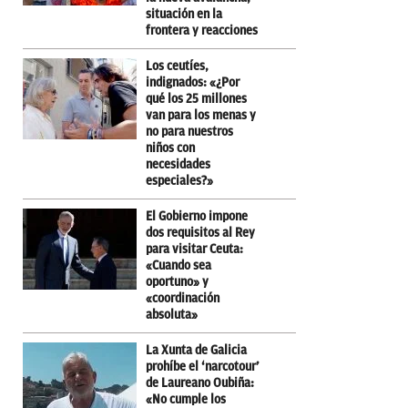
situación en la
frontera y reacciones
Los ceutíes,
indignados: «¿Por
qué los 25 millones
van para los menas y
no para nuestros
niños con
necesidades
especiales?»
El Gobierno impone
dos requisitos al Rey
para visitar Ceuta:
«Cuando sea
oportuno» y
«coordinación
absoluta»
La Xunta de Galicia
prohíbe el ‘narcotour’
de Laureano Oubiña:
«No cumple los