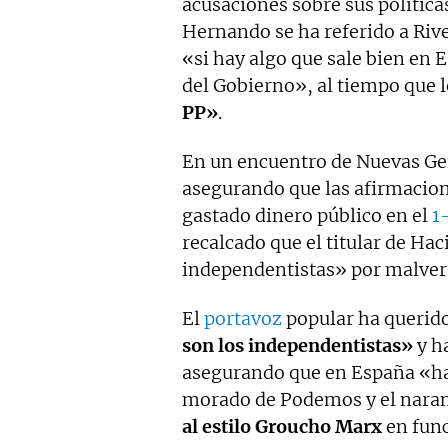
acusaciones sobre sus política
Hernando se ha referido a Riv
«si hay algo que sale bien en Es
del Gobierno», al tiempo que 
PP»
.
En un encuentro de Nuevas G
asegurando que las afirmacion
gastado dinero público en el
1
recalcado que el titular de Ha
independentistas» por malvers
El
portavoz
popular ha querid
son los independentistas»
y h
asegurando que en España «hay
morado de Podemos y el naran
al estilo Groucho Marx
en func