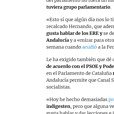
del parlamento no fuera un in
tuviera grupo parlamentario
.
«Esto sí que algún día nos lo t
recalcado Hernando, que adem
gusta hablar de los ERE y
se d
Andalucía
y a «mirar para otro
semana cuando
acudió
a la Fer
Le ha exigido también que dé 
de acuerdo con el PSOE y Pod
en el Parlamento de Cataluña
Andalucía permite que Canal S
socialistas.
«Hoy he hecho demasiadas
pr
indigesten
, pero que alguna v
gusta hablar y dar lecciones e