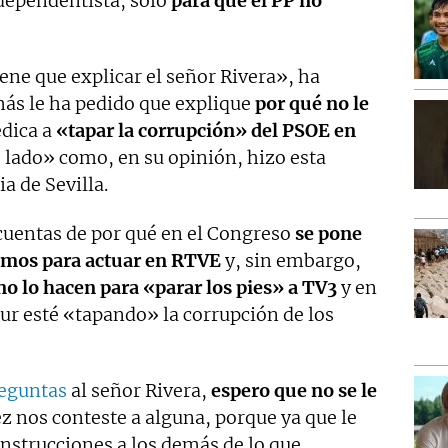
dependentista, solo
para que el PP no
iene que explicar el señor Rivera», ha
ás le ha pedido que explique
por qué no le
edica a
«tapar la corrupción» del PSOE en
 lado» como, en su opinión, hizo esta
ia de Sevilla.
cuentas de por qué en el Congreso
se pone
emos para actuar en RTVE
y, sin embargo,
no lo hacen para «parar los pies» a TV3
y en
ur esté «tapando» la corrupción de los
eguntas
al señor Rivera,
espero que no se le
ez nos conteste a alguna, porque ya que le
 instrucciones a los demás de lo que