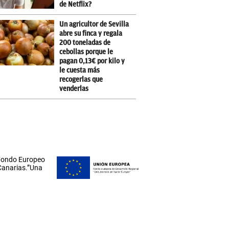
de Netflix?
Un agricultor de Sevilla
abre su finca y regala
200 toneladas de
cebollas porque le
pagan 0,13€ por kilo y
le cuesta más
recogerlas que
venderlas
 Fondo Europeo
 Canarias.”Una