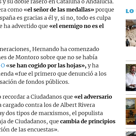
s y su doble rasero en Cataluña o Andalucía.
era como «
el señor de las medallas»
porque
LO
paña es gracias a él y, si no, todo es culpa
le ha advertido que
«el enemigo no es el
eneraciones, Hernando ha comenzado
es de Montoro sobre que no se había
-O
«
se han cogido por las hojas»,
y ha
cienda «fue el primero que denunció a los
ación de fondos públicos.
o recordar a Ciudadanos que
«el adversario
a cargado contra los de Albert Rivera
 dos tipos de marxismos, el populista
ja de Ciudadanos, que
cambia de principios
ión de las encuestas».