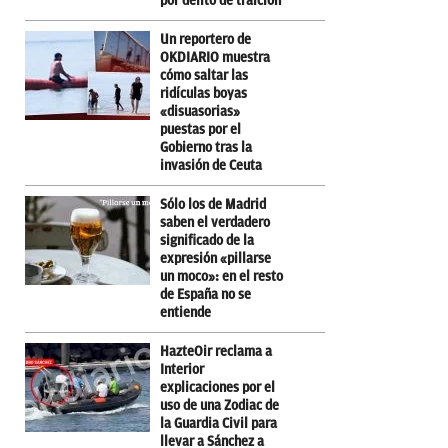
por delito de traición
Un reportero de
OKDIARIO muestra
cómo saltar las
ridículas boyas
«disuasorias»
puestas por el
Gobierno tras la
invasión de Ceuta
Sólo los de Madrid
saben el verdadero
significado de la
expresión «pillarse
un moco»: en el resto
de España no se
entiende
HazteOir reclama a
Interior
explicaciones por el
uso de una Zodiac de
la Guardia Civil para
llevar a Sánchez a