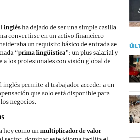
el
inglés
ha dejado de ser una simple casilla
ra convertirse en un activo financiero
onsideraba un requisito básico de entrada se
ÚL
inada “
prima lingüística
”: un plus salarial y
 a los profesionales con visión global de
l inglés permite al trabajador acceder a un
mpensación que solo está disponible para
los negocios.
as
úa hoy como un
multiplicador de valor
el sector, dominar este idioma facilita el