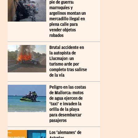
pie de guerra:
marroquíes y
argelinos montan un
mercadillo ilegal en
plena calle para
vender objetos
robados
Brutal accidente en
la autopista de
Llucmajor: un
turismo arde por
completo tras salirse
de la vía
Peligro en las costas
de Mallorca: motos
de agua ejercen de
‘taxi’ e invaden la
orilla de la playa
para desembarcar
pasajeros
Los ‘alemanes’ de