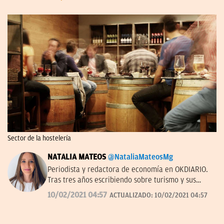
Sector de la hostelería
NATALIA MATEOS
@NataliaMateosMg
Periodista y redactora de economía en OKDIARIO.
Tras tres años escribiendo sobre turismo y sus
empresas, ahora estoy descubriendo el mundo de
10/02/2021 04:57
ACTUALIZADO:
10/02/2021 04:57
la distribución y el retail. Antes en el Palacio de la
Bolsa y Cadena Cope. De Zamora y del Zamora.