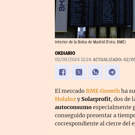
Interior de la Bolsa de Madrid (Foto: BME)
OKDIARIO
02/05/2024 12:24
ACTUALIZADO:
02/05
El mercado
BME Growth
ha su
Holaluz
y
Solarprofit
, dos de 
autoconsumo
especialmente g
conseguido presentar a tiemp
correspondiente al cierre del e