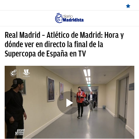
ÚLTIMAS
Real Madrid – Atlético de Madrid: Hora y
NOTICIAS
dónde ver en directo la final de la
Supercopa de España en TV
REAL
MADRID
BALONCESTO
CANTERA
FICHAJES
DIRECTO
FEMENINO
PAPARAZZI