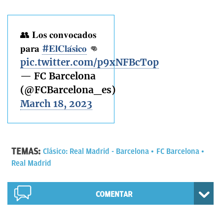
👥 𝐋𝐨𝐬 𝐜𝐨𝐧𝐯𝐨𝐜𝐚𝐝𝐨𝐬
𝐩𝐚𝐫𝐚
#𝐄𝐥𝐂𝐥𝐚́𝐬𝐢𝐜𝐨
👊
pic.twitter.com/p9xNFBcTop
— FC Barcelona
(@FCBarcelona_es)
March 18, 2023
TEMAS:
Clásico: Real Madrid - Barcelona
FC Barcelona
Real Madrid
COMENTAR