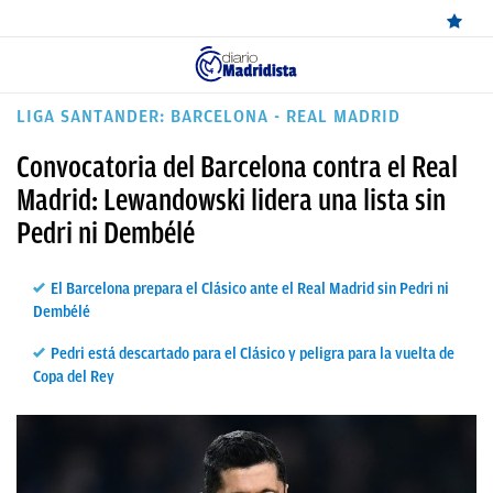
ÚLTIMAS
LIGA SANTANDER: BARCELONA - REAL MADRID
NOTICIAS
Convocatoria del Barcelona contra el Real
REAL
Madrid: Lewandowski lidera una lista sin
Pedri ni Dembélé
MADRID
BALONCESTO
El Barcelona prepara el Clásico ante el Real Madrid sin Pedri ni
Dembélé
CANTERA
Pedri está descartado para el Clásico y peligra para la vuelta de
FICHAJES
Copa del Rey
DIRECTO
FEMENINO
PAPARAZZI