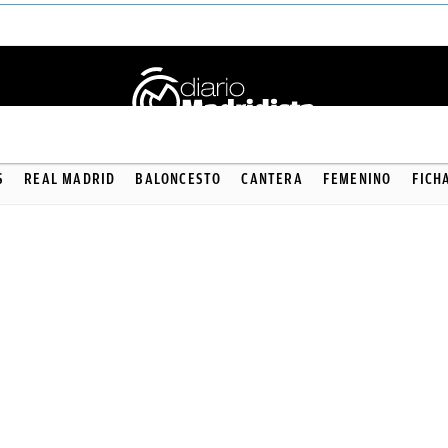
S
REAL MADRID
BALONCESTO
CANTERA
FEMENINO
FICH