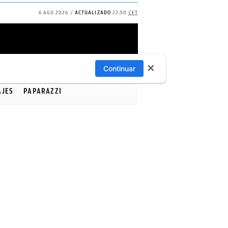
6 AGO 2026
ACTUALIZADO
22:50
CET
✕
Continuar
AJES
PAPARAZZI