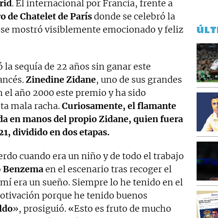
rid
. El internacional por Francia, frente a
o de Chatelet de París
donde se celebró la
e se mostró visiblemente emocionado y feliz
ÚLT
 la sequía de 22 años sin ganar este
ancés.
Zinedine Zidane
, uno de sus grandes
en el año 2000 este premio y ha sido
ta mala racha.
Curiosamente, el flamante
ada en manos del propio Zidane, quien fuera
1, dividido en dos etapas.
rdo cuando era un niño y de todo el trabajo
o
Benzema
en el escenario tras recoger el
mí era un sueño. Siempre lo he tenido en el
motivación porque he tenido buenos
ldo
», prosiguió. «Esto es fruto de mucho