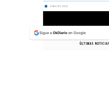
VINICIUS 2032
ÚLTIMAS
Sigue a
OkDiario
en Google
NOTICIAS
ÚLTIMAS NOTICIA
REAL
MADRID
BALONCESTO
CANTERA
FICHAJES
DIRECTO
FEMENINO