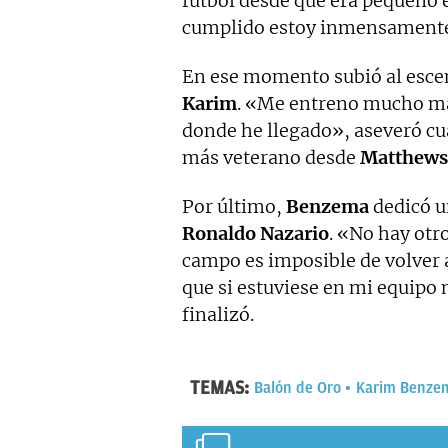
fútbol desde que era pequeño e
cumplido estoy inmensamente 
En ese momento subió al escen
Karim
. «Me entreno mucho má
donde he llegado», aseveró cu
más veterano desde
Matthews
Por último,
Benzema
dedicó u
Ronaldo Nazario
. «No hay otr
campo es imposible de volver a
que si estuviese en mi equipo 
finalizó.
TEMAS:
Balón de Oro
Karim Benze