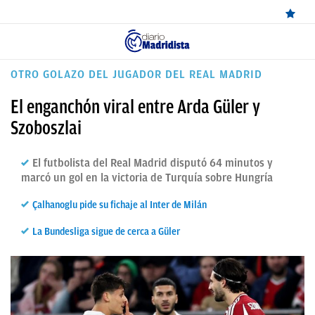
ÚLTIMAS
OTRO GOLAZO DEL JUGADOR DEL REAL MADRID
NOTICIAS
El enganchón viral entre Arda Güler y
REAL
Szoboszlai
MADRID
El futbolista del Real Madrid disputó 64 minutos y
BALONCESTO
marcó un gol en la victoria de Turquía sobre Hungría
CANTERA
Çalhanoglu pide su fichaje al Inter de Milán
FICHAJES
La Bundesliga sigue de cerca a Güler
DIRECTO
FEMENINO
PAPARAZZI