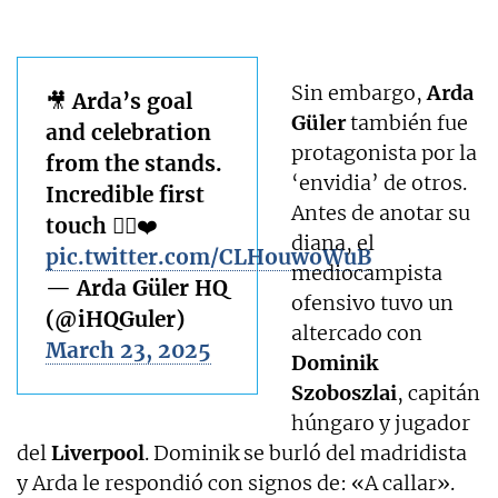
Sin embargo,
Arda
🎥 Arda’s goal
Güler
también fue
and celebration
protagonista por la
from the stands.
‘envidia’ de otros.
Incredible first
Antes de anotar su
touch 😮‍💨❤️
diana, el
pic.twitter.com/CLHouwoWuB
mediocampista
— Arda Güler HQ
ofensivo tuvo un
(@iHQGuler)
altercado con
March 23, 2025
Dominik
Szoboszlai
, capitán
húngaro y jugador
del
Liverpool
. Dominik se burló del madridista
y Arda le respondió con signos de: «A callar».