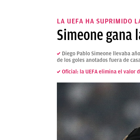
LA UEFA HA SUPRIMIDO 
Simeone gana la
Diego Pablo Simeone llevaba años
de los goles anotados fuera de casa
Oficial: la UEFA elimina el valor 