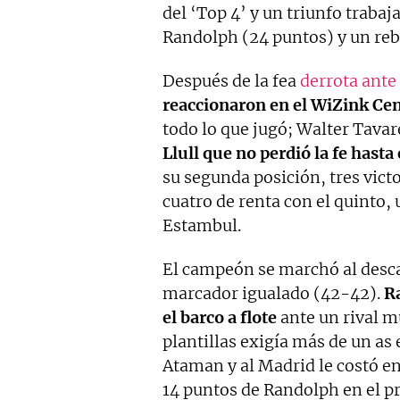
del ‘Top 4’ y un triunfo traba
Randolph (24 puntos) y un rebe
Después de la fea
derrota ante
reaccionaron en el WiZink Cen
todo lo que jugó; Walter Tava
Llull
que no perdió la fe
hasta
su segunda posición, tres vict
cuatro de renta con el quinto
Estambul.
El campeón se marchó al desca
marcador igualado (42-42).
R
el barco a flote
ante un rival m
plantillas exigía más de un as
Ataman y al Madrid le costó e
14 puntos de Randolph en el p