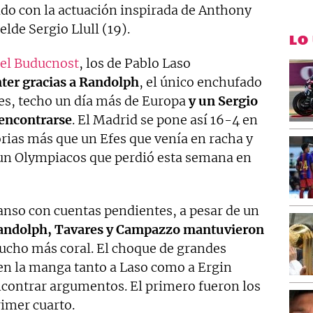
jado con la actuación inspirada de Anthony
lde Sergio Llull (19).
LO
 el Buducnost
, los de Pablo Laso
ter gracias a Randolph
, el único enchufado
res, techo un día más de Europa
y un Sergio
 encontrarse
. El Madrid se pone así 16-4 en
orias más que un Efes que venía en racha y
, un Olympiacos que perdió esta semana en
nso con cuentas pendientes, a pesar de un
andolph, Tavares y Campazzo mantuvieron
ucho más coral. El choque de grandes
 en la manga tanto a Laso como a Ergin
ncontrar argumentos. El primero fueron los
rimer cuarto.