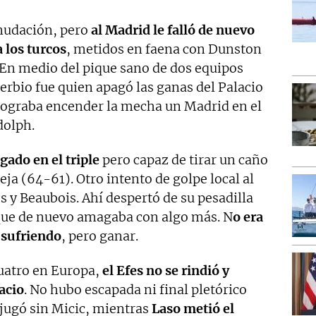
anudación, pero
al Madrid le falló de nuevo
a los turcos
, metidos en faena con Dunston
n medio del pique sano de dos equipos
serbio fue quien apagó las ganas del Palacio
 lograba encender la mecha un Madrid en el
dolph.
gado en el triple
pero capaz de tirar un caño
deja (64-61). Otro intento de golpe local al
s y Beaubois. Ahí despertó de su pesadilla
 8 que de nuevo amagaba con algo más. N
o era
r sufriendo
, pero ganar.
cuatro en Europa,
el Efes no se rindió y
acio
. No hubo escapada ni final pletórico
 jugó sin Micic, mientras
Laso metió el