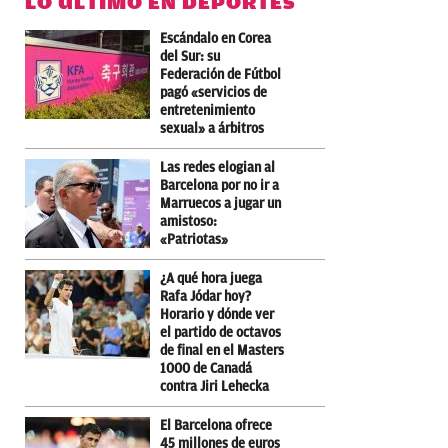
LO ÚLTIMO EN DEPORTES
Escándalo en Corea
del Sur: su
Federación de Fútbol
pagó «servicios de
entretenimiento
sexual» a árbitros
Las redes elogian al
Barcelona por no ir a
Marruecos a jugar un
amistoso:
«Patriotas»
¿A qué hora juega
Rafa Jódar hoy?
Horario y dónde ver
el partido de octavos
de final en el Masters
1000 de Canadá
contra Jiri Lehecka
El Barcelona ofrece
45 millones de euros