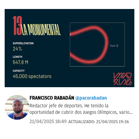
FRANCISCO RABADÁN
@pacorabadan
Redactor jefe de deportes. He tenido la
oportunidad de cubrir dos Juegos Olímpicos, varios
Mundiales de distintas disciplinas y algún que otro
21/04/2025 18:49
ACTUALIZADO:
21/04/2025 19:36
All-Star de la NBA con los Gasol. De Córdoba y sin
acento.