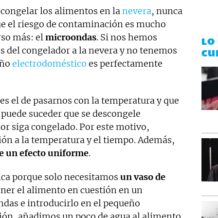
congelar los alimentos en la
nevera
, nunca
e el riesgo de contaminación es mucho
rso más: el
microondas
. Si nos hemos
LO
os del congelador a la nevera y no tenemos
CU
eño
electrodoméstico
es perfectamente
es el de pasarnos con la temperatura y que
 puede suceder que se descongele
ior siga congelado. Por este motivo,
ón a la temperatura y el tiempo. Además,
e un efecto uniforme
.
tica porque solo necesitamos
un vaso de
oner el alimento en cuestión en un
ndas e introducirlo en el pequeño
ión, añadimos un poco de agua al alimento