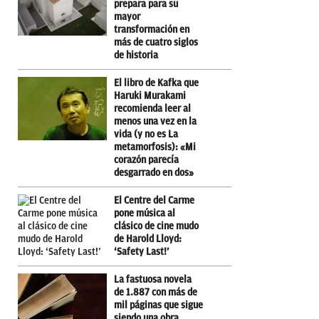
prepara para su
mayor
transformación en
más de cuatro siglos
de historia
El libro de Kafka que
Haruki Murakami
recomienda leer al
menos una vez en la
vida (y no es La
metamorfosis): «Mi
corazón parecía
desgarrado en dos»
El Centre del Carme
pone música al
clásico de cine mudo
de Harold Lloyd:
‘Safety Last!’
La fastuosa novela
de 1.887 con más de
mil páginas que sigue
siendo una obra