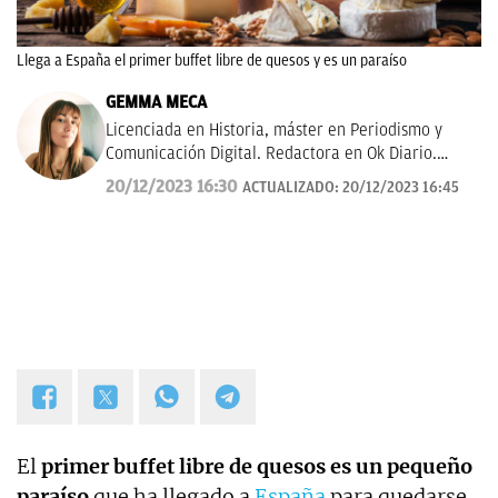
Llega a España el primer buffet libre de quesos y es un paraíso
GEMMA MECA
Licenciada en Historia, máster en Periodismo y
Comunicación Digital. Redactora en Ok Diario.
Cuento historias, soy amante de los astros, sigo a la
20/12/2023 16:30
ACTUALIZADO:
20/12/2023 16:45
luna, los TT de Twitter y las tendencias en moda.
Experta en noticias de consumo, lifestyle, recetas y
Lotería de Navidad.
El
primer buffet libre de quesos es un pequeño
paraíso
que ha llegado a
España
para quedarse,