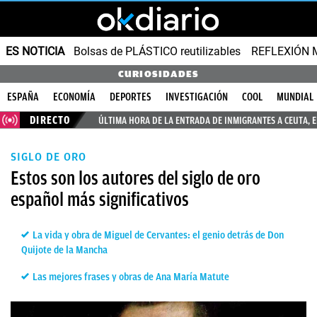
ES NOTICIA
Bolsas de PLÁSTICO reutilizables
REFLEXIÓN 
CURIOSIDADES
ESPAÑA
ECONOMÍA
DEPORTES
INVESTIGACIÓN
COOL
MUNDIAL
DIRECTO
ÚLTIMA HORA DE LA ENTRADA DE INMIGRANTES A CEUTA, 
SIGLO DE ORO
Estos son los autores del siglo de oro
español más significativos
La vida y obra de Miguel de Cervantes: el genio detrás de Don
Quijote de la Mancha
Las mejores frases y obras de Ana María Matute