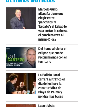
ÚLTIMAS NOTICIAS
Marcelo Gullo:
«España tiene que
elegir entre
‘panchitos’ y
‘kebabs’; el kebab le
va a cortar la cabeza,
el panchito reza al
mismo Dios»
Del humo al cielo: el
eclipse que puede
reconciliarnos con el
territorio
La Policía Local
cerrará al tráfico el
día del eclipse la
zona turística de
Playa de Palma y
pondrá más buses
La activista