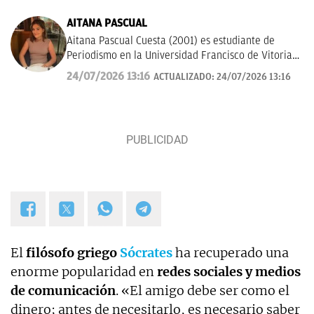
AITANA PASCUAL
Aitana Pascual Cuesta (2001) es estudiante de
Periodismo en la Universidad Francisco de Vitoria
de Madrid desde el 2023. Escogió esta profesión
24/07/2026 13:16
ACTUALIZADO:
24/07/2026 13:16
por su gran vocación con la comunicación y la
escritura. Hoy en día, tiene mucho interés por la
historia, deportes y actualidad. Su principal
objetivo es seguir formándose y aprender a contar
los sucesos de forma clara y rigurosa.
El
filósofo griego
Sócrates
ha recuperado una
enorme popularidad en
redes sociales y medios
de comunicación
. «El amigo debe ser como el
dinero; antes de necesitarlo, es necesario saber