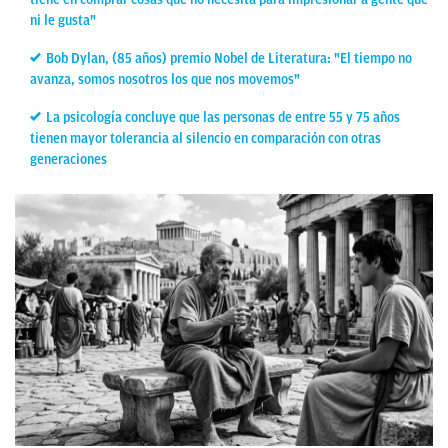
ni le gusta"
Bob Dylan, (85 años) premio Nobel de Literatura: "El tiempo no
avanza, somos nosotros los que nos movemos"
La psicología concluye que las personas de entre 55 y 75 años
tienen mayor tolerancia al silencio en comparación con otras
generaciones