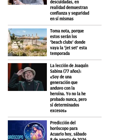
descuidadas, en
realidad demuestran
confianza y seguridad
en sí mismas
Toma nota, porque
estos serán los
‘beach clubs’ donde
vaya la ‘jet set’ esta
temporada
La lección de Joaquín
Sabina (77 años):
«Soy de una
generación que
anduvo con la
heroína. Yo no la he
probado nunca, pero
sí determinados
excesos»
Predicción del
horóscopo para
Acuario hoy, sábado
8 de agosto de 2026