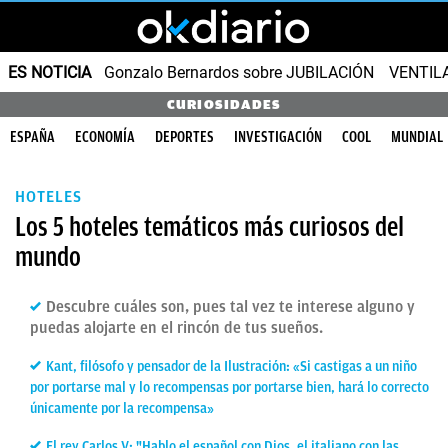
ES NOTICIA
Gonzalo Bernardos sobre JUBILACIÓN
VENTIL
CURIOSIDADES
ESPAÑA
ECONOMÍA
DEPORTES
INVESTIGACIÓN
COOL
MUNDIAL
HOTELES
Los 5 hoteles temáticos más curiosos del
mundo
Descubre cuáles son, pues tal vez te interese alguno y
puedas alojarte en el rincón de tus sueños.
Kant, filósofo y pensador de la Ilustración: «Si castigas a un niño
por portarse mal y lo recompensas por portarse bien, hará lo correcto
únicamente por la recompensa»
El rey Carlos V: "Hablo el español con Dios, el italiano con las