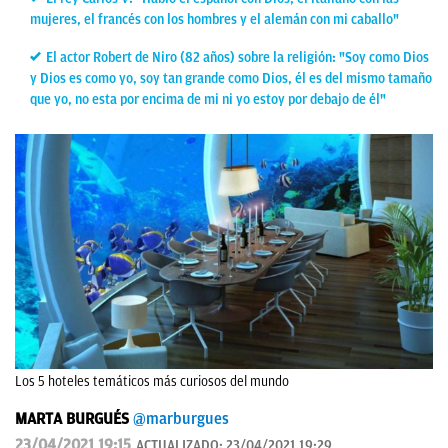
mujeres, el francés con los hombres y el alemán con mi caballo"
El actor Robert de Niro (82 años) sobre la religión: "Soy como Dios
y Dios es como yo, soy tan grande como Dios, él es del mismo tamaño
que yo, no esta por encima de mi ni yo estoy por debajo de él"
Los 5 hoteles temáticos más curiosos del mundo
MARTA BURGUÉS
@marburgues
23/04/2021 19:15
ACTUALIZADO:
23/04/2021 19:29