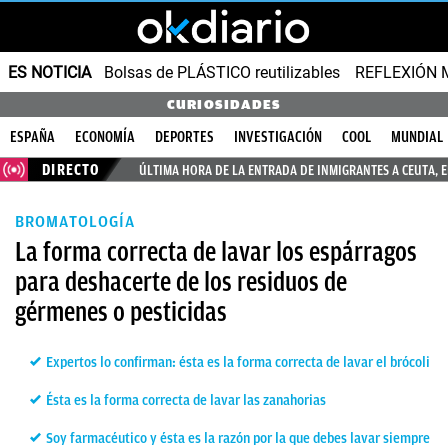
ES NOTICIA
Bolsas de PLÁSTICO reutilizables
REFLEXIÓN 
CURIOSIDADES
ESPAÑA
ECONOMÍA
DEPORTES
INVESTIGACIÓN
COOL
MUNDIAL
DIRECTO
ÚLTIMA HORA DE LA ENTRADA DE INMIGRANTES A CEUTA, 
BROMATOLOGÍA
La forma correcta de lavar los espárragos
para deshacerte de los residuos de
gérmenes o pesticidas
Expertos lo confirman: ésta es la forma correcta de lavar el brócoli
Ésta es la forma correcta de lavar las zanahorias
Soy farmacéutico y ésta es la razón por la que debes lavar siempre