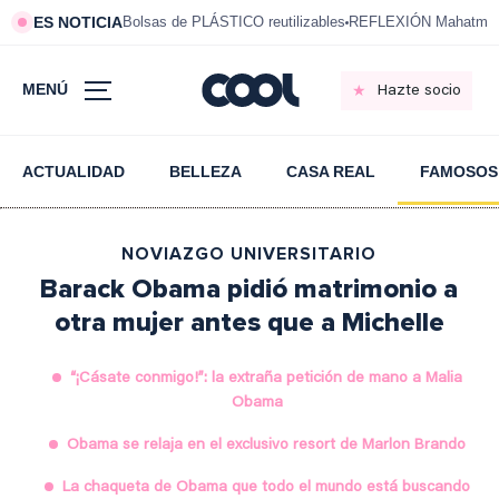
ES NOTICIA
Bolsas de PLÁSTICO reutilizables
REFLEXIÓN Mahatma 
MENÚ
Hazte socio
ACTUALIDAD
BELLEZA
CASA REAL
FAMOSOS
NOVIAZGO UNIVERSITARIO
Barack Obama pidió matrimonio a
otra mujer antes que a Michelle
“¡Cásate conmigo!”: la extraña petición de mano a Malia
Obama
Obama se relaja en el exclusivo resort de Marlon Brando
La chaqueta de Obama que todo el mundo está buscando