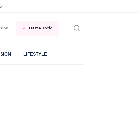
DAD
VETERINARIO gatos
Gonzalo Bernardos sobre JUBILACIÓN
esión
Hazte socio
ISIÓN
LIFESTYLE