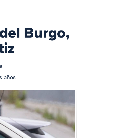
 del Burgo,
tiz
ia
os años