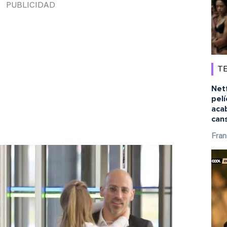
TE
Netf
pelí
aca
can
Fran