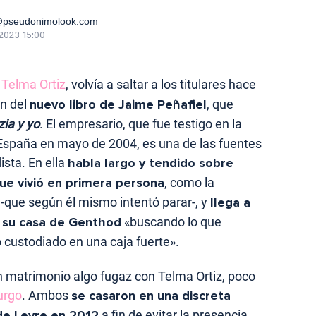
@pseudonimolook.com
2023 15:00
 Telma Ortiz
, volvía a saltar a los titulares hace
ón del
nuevo libro de Jaime Peñafiel
, que
zia y yo
. El empresario, que fue testigo en la
España en mayo de 2004, es una de las fuentes
ista. En ella
habla largo y tendido sobre
e vivió en primera persona
, como la
-que según él mismo intentó parar-, y
llega a
ó su casa de Genthod
«buscando lo que
 custodiado en una caja fuerte».
 matrimonio algo fugaz con Telma Ortiz, poco
urgo
. Ambos
se casaron en una discreta
de Leyre en 2012
a fin de evitar la presencia