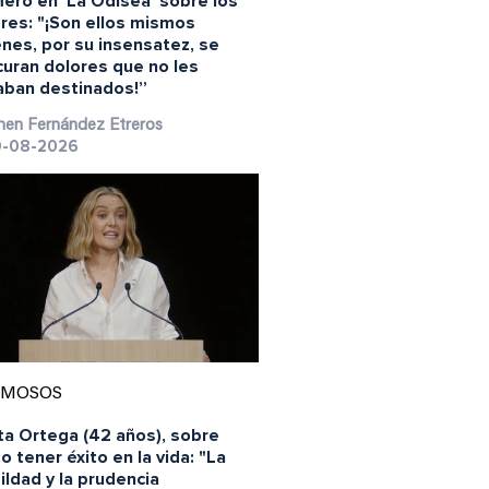
ero en 'La Odisea' sobre los
res: "¡Son ellos mismos
nes, por su insensatez, se
curan dolores que no les
aban destinados!”
en Fernández Etreros
-08-2026
AMOSOS
ta Ortega (42 años), sobre
 tener éxito en la vida: "La
ldad y la prudencia