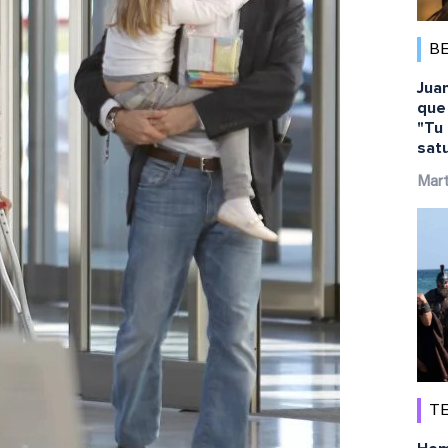
B
Juan
que 
"Tu 
sat
Mart
TE