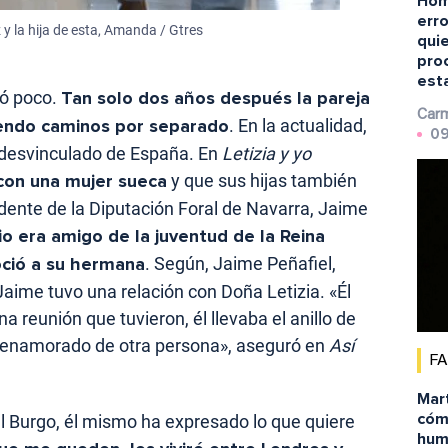
Hom
erro
 y la hija de esta, Amanda / Gtres
quie
pro
est
ró poco.
Tan solo dos años después la pareja
Carm
iendo caminos por separado
. En la actualidad,
09
 desvinculado de España. En
Letizia y yo
 con una mujer sueca
y que sus hijas también
idente de la Diputación Foral de Navarra, Jaime
o era amigo de la juventud de la Reina
noció a su hermana
. Según, Jaime Peñafiel,
aime tuvo una relación con Doña Letizia. «Él
a reunión que tuvieron, él llevaba el anillo de
ía enamorado de otra persona», aseguró en
Así
F
Mar
cómo
el Burgo, él mismo ha expresado lo que quiere
humi