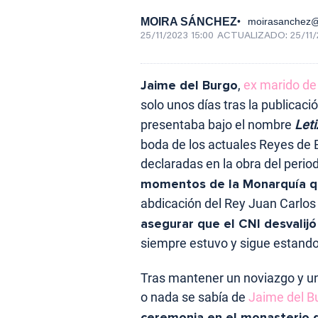
MOIRA SÁNCHEZ
moirasanchez
25/11/2023 15:00
ACTUALIZADO:
25/11/
Jaime del Burgo
,
ex marido de
solo unos días tras la publicaci
presentaba bajo el nombre
Leti
boda de los actuales Reyes de 
declaradas en la obra del period
momentos de la Monarquía qu
abdicación del Rey Juan Carlos 
asegurar que el CNI desvalij
siempre estuvo y sigue estando
Tras mantener un noviazgo y un
o nada se sabía de
Jaime del B
ceremonia en el monasterio 