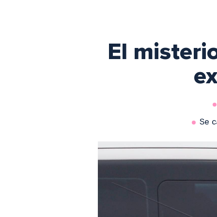
El misteri
ex
Se c