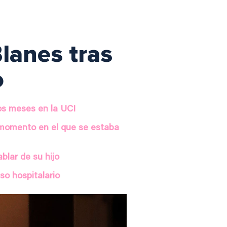
lanes tras
o
os meses en la UCI
 momento en el que se estaba
blar de su hijo
eso hospitalario