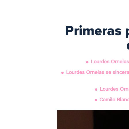
Primeras 
Lourdes Ornelas
Lourdes Ornelas se sincer
Lourdes Orne
Camilo Blanes