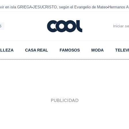
ir en isla GRIEGA
JESUCRISTO, según el Evangelio de Mateo
Hermanos A
6
Iniciar s
ELLEZA
CASA REAL
FAMOSOS
MODA
TELEV