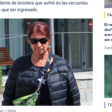
ente de bicicleta que sufrió en las cercanías
o que ser ingresado.
F
El r
disf
aren
sin 
Dani
TE
o. / Gtres