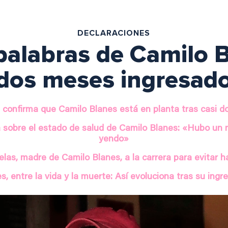
DECLARACIONES
palabras de Camilo B
dos meses ingresad
 confirma que Camilo Blanes está en planta tras casi d
a sobre el estado de salud de Camilo Blanes: «Hubo un
yendo»
las, madre de Camilo Blanes, a la carrera para evitar ha
, entre la vida y la muerte: Así evoluciona tras su ingr