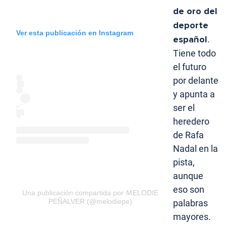
de oro del
deporte
Ver esta publicación en Instagram
español
.
Tiene todo
el futuro
por delante
y apunta a
ser el
heredero
de Rafa
Nadal en la
pista,
aunque
eso son
Una publicación compartida por ＭELODIE
PEÑALVER (@melodiepe)
palabras
mayores.