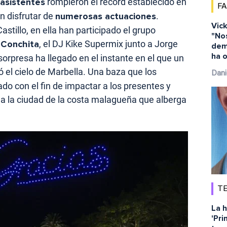
asistentes
rompieron el récord establecido en
F
n disfrutar de
numerosas actuaciones
.
Vick
stillo, en ella han participado el grupo
"No
e
Conchita
, el DJ Kike Supermix junto a Jorge
dem
ha o
sorpresa ha llegado en el instante en el que un
ó el cielo de Marbella. Una baza que los
Dani
o con el fin de impactar a los presentes y
a la ciudad de la costa malagueña que alberga
TE
La h
'Pri