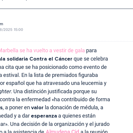
om
8/2025 15:00
arbella se ha vuelto a vestir de gala
para
ala solidaria Contra el Cáncer
que se celebra
Una cita que se ha posicionado como evento de
 estival. En la lista de premiados figuraba
ctor español que ha atravesado una leucemia y
ghter
. Una distinción justificada porque su
contra la enfermedad «ha contribuido de forma
s
, a poner en
valor
la donación de médula, a
medad y a dar
esperanza
a quienes están
ar». Una decisión de la organización y el jurado
o a la asistencia de
Almudena Cid
a la reunión.