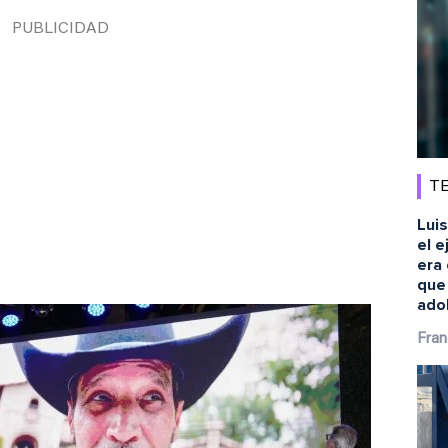
TE
Luis
el e
era 
que
ado
Fran