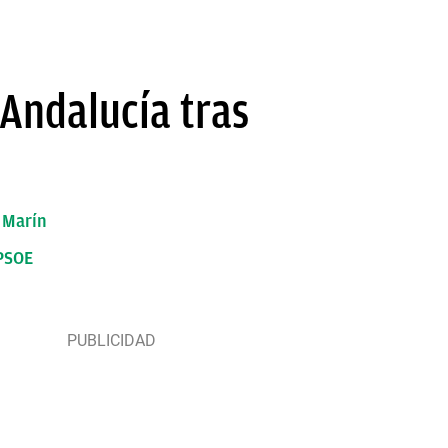
 Andalucía tras
e Marín
 PSOE