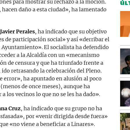
ones para mostrar su rechazo a la moción.
ÚL
 hacen daño a esta ciudad», ha lamentado
Javier Perales
, ha indicado que su objetivo
s de participación social» y así «derribar el
l Ayuntamiento». El socialista ha defendido
acceder a la Alcaldía con un «mecanismo
n de censura y que ha triunfado frente a
ido retrasando la celebración del Pleno.
 error», ha apuntado en alusión al poco
 (menos de once meses), aunque ha
 a los vecinos lo que no se les ha dado».
ana Cruz
, ha indicado que su grupo no ha
sfasada», por «venir dirigida desde fuera»
que «no viene a beneficiar a Linares».