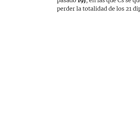
pasado
19J
, en las que Cs se q
perder la totalidad de los 21 d