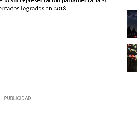
uedó
sin representación parlamentaria
al
iputados logrados en 2018.