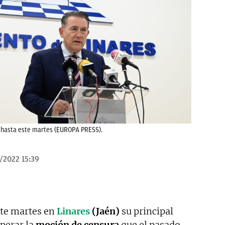
n) hasta este martes (EUROPA PRESS).
/2022 15:39
ste martes en
Linares
(Jaén)
su principal
sperar la
moción de censura
que el pasado