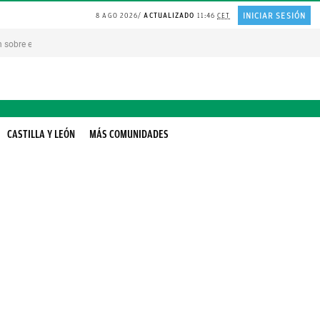
INICIAR SESIÓN
8 AGO 2026
ACTUALIZADO
11:46
CET
 sobre el ARROZ
PLANTA en el jardin
FRASE replantearse la VIDA
BOLSAS de 
CASTILLA Y LEÓN
MÁS COMUNIDADES