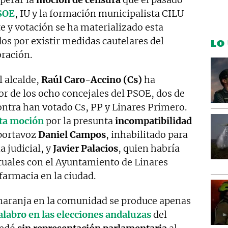
SOE
, IU y la formación municipalista CILU
te y votación se ha materializado esta
dos por existir medidas cautelares del
LO
ración.
l alcalde,
Raúl Caro-Accino (Cs)
ha
or de los ocho concejales del PSOE, dos de
contra han votado Cs, PP y Linares Primero.
sta moción
por la presunta
incompatibilidad
xportavoz
Daniel Campos
, inhabilitado para
a judicial, y
Javier Palacios
, quien habría
uales con el Ayuntamiento de Linares
farmacia en la ciudad.
 naranja en la comunidad se produce apenas
alabro en las elecciones andaluzas
del